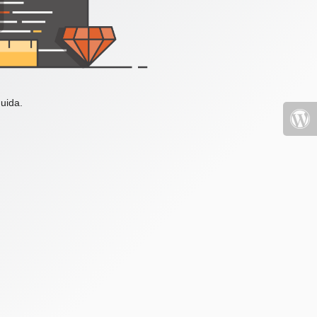
uida.