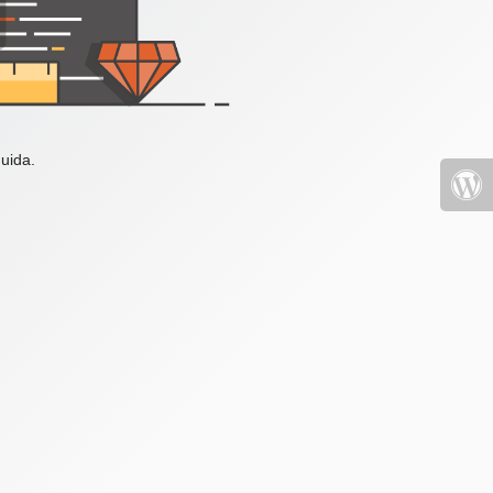
uida.