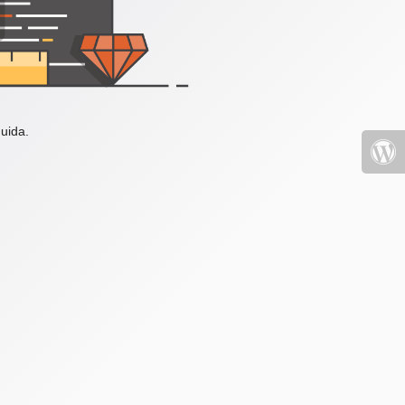
uida.