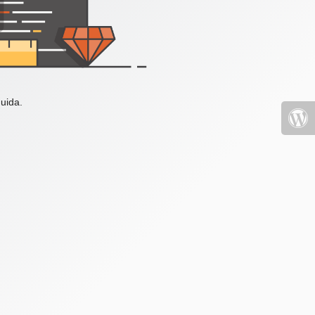
uida.